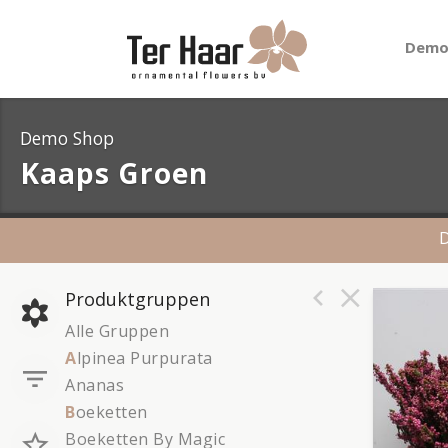
Demo
Demo Shop
Kaaps Groen
D
Produktgruppen
Kaaps
Alle Gruppen
Sie 
A
lpinea Purpurata
Ananas
B
oeketten
Boeketten By Magic