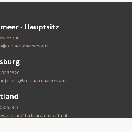
smeer - Hauptsitz
85065300
p@terhaarornamental.nl
nsburg
85065320
prijnsburg@terhaarornamental.nl
tland
85065340
pwestland@terhaarornamental.nl