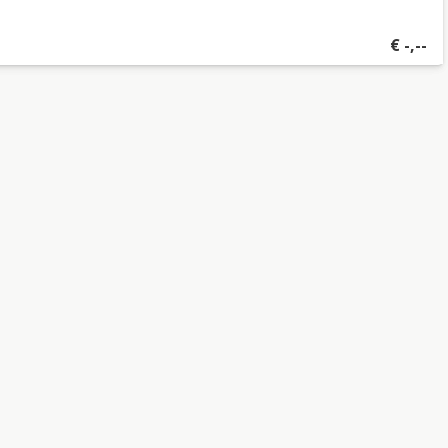
€
-,--