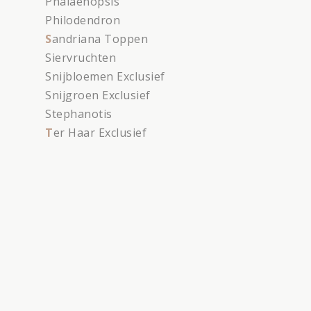
Phalaenopsis
Philodendron
S
andriana Toppen
Siervruchten
Snijbloemen Exclusief
Snijgroen Exclusief
Stephanotis
T
er Haar Exclusief