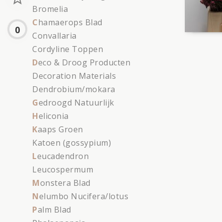
Bromelia
C
hamaerops Blad
0
Convallaria
Cordyline Toppen
D
eco & Droog Producten
Decoration Materials
Dendrobium/mokara
G
edroogd Natuurlijk
H
eliconia
K
aaps Groen
Katoen (gossypium)
L
eucadendron
Leucospermum
M
onstera Blad
N
elumbo Nucifera/lotus
P
alm Blad